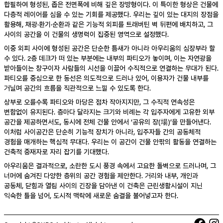
합필하여 형성된, 좁은 전면폭에 비해 깊은 장방형이다. 이 특이한 형상은 건물에
다층적 레이어를 심을 수 있는 기회를 제공했다. 우리는 깊이 있는 대지의 장점을
활용해, 채광·환기·순환과 같은 기능적 외피를 트래버틴 벽 뒤편에 배치하고, 그
사이의 공간을 이 건물의 생명력이 집중된 영역으로 설정했다.
이중 외피 사이에 형성된 공간은 단순한 틈새가 아니라 아우리움의 심장부라 할
수 있다. 2층 데크가 떠 있는 부분에는 내부의 파티오가 놓이며, 이는 자연광을
받아들이는 창구이자 사람들의 시선을 이끌어 수직적으로 연결하는 무대가 된다.
파티오를 중심으로 한 동선은 의도적으로 드러나 있어, 이용자가 건물 내부를
거닐며 공간의 흐름을 직관적으로 느낄 수 있도록 한다.
상부로 오를수록 파티오와 마당은 점차 작아지지만, 그 수직적 연속성은
변함없이 유지된다. 층마다 달라지는 크기와 비례는 각 입주자에게 고유한 외부
공간을 제공하면서도, 동시에 전체 건물 안에서 ‘공유의 장(場)’을 만들어낸다.
이처럼 사이공간은 단순히 기능적 장치가 아니라, 입주자들 간의 공동체적
경험을 매개하는 핵심적 무대다. 우리는 이 공간이 건물 안팎의 활동을 연결하는
건축적 중재자로 자리 잡기를 기대했다.
아우리움은 결과적으로, 소란한 도시 풍경 속에서 고요한 돌벽으로 드러나며, 그
너머에 숨겨진 다양한 층위의 공간 경험을 제안한다. 거리와 내부, 개인과
공동체, 닫힘과 열림 사이의 긴장을 담아낸 이 건축은 근린생활시설이 지닌
익숙한 틀을 넘어, 도시적 맥락에 새로운 숨결을 불어넣고자 한다.
Face
In