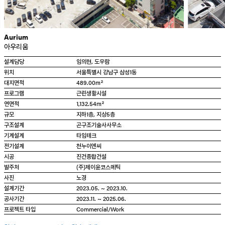
Aurium
아우리움
설계담당
임의현, 도우람
위치
서울특별시 강남구 삼성1동
대지면적
489.00㎡
프로그램
근린생활시설
연면적
1,132.54㎡
규모
지하1층, 지상5층
구조설계
곤구조기술사사무소
기계설계
타임테크
전기설계
천누이엔씨
시공
진건종합건설
발주처
(주)제이윤코스메틱
사진
노경
설계기간
2023.05. ~ 2023.10.
공사기간
2023.11. ~ 2025.06.
Commercial
Work