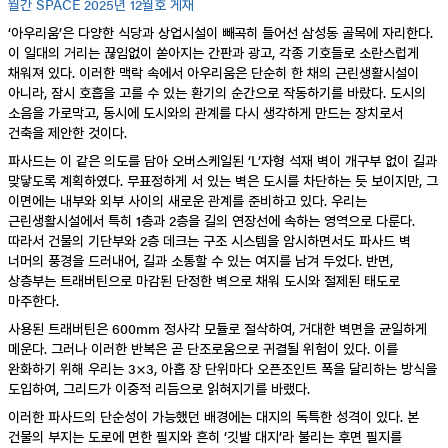
월간 SPACE 2025년 12월호 게재
‘아우리움’은 다양한 식당과 상업시설이 빼곡히 들어선 삼성동 골목에 자리한다.
이 일대의 거리는 끊임없이 쏟아지는 간판과 광고, 각종 기호들로 소란스럽게
채워져 있다. 이러한 맥락 속에서 아우리움은 단순히 한 채의 근린생활시설이
아니라, 잠시 호흡을 고를 수 있는 환기의 순간으로 작동하기를 바랐다. 도시의
소음을 가로막고, 동시에 도시와의 관계를 다시 생각하게 만드는 장치로서
건축을 제안한 것이다.
파사드는 이 같은 의도를 담아 오버스케일된 ‘L’자형 석재 벽이 개구부 없이 길과
맞닿도록 계획하였다. 무표정하게 서 있는 벽은 도시를 차단하는 듯 보이지만, 그
이면에는 내부와 외부 사이의 새로운 관계를 준비하고 있다. 우리는
근린생활시설에서 특히 1층과 2층을 길의 연장선에 속하는 영역으로 다룬다.
따라서 건물의 기단부와 2층 데크는 구조 시스템을 암시하면서도 파사드 벽
너머의 풍경을 드러내어, 길과 소통할 수 있는 여지를 남겨 두었다. 반면,
상층부는 트래버틴으로 마감된 단정한 벽으로 채워 도시와 절제된 태도로
마주한다.
사용된 트래버틴은 600mm 정사각 모듈로 절삭하여, 거대한 벽면을 균일하게
메운다. 그러나 이러한 반복은 곧 단조로움으로 귀결될 위험이 있다. 이를
완화하기 위해 우리는 3×3, 아홉 장 단위마다 오픈조인트 폭을 달리하는 방식을
도입하여, 그리드가 이중적 리듬으로 읽혀지기를 바랬다.
이러한 파사드의 단순성이 가능했던 배경에는 대지의 독특한 성격이 있다. 본
건물의 부지는 도로에 면한 필지와 흔히 ‘깃발 대지’라 불리는 후면 필지를