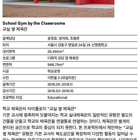
School Gym by the Classrooms
교실 옆 체육관
설계담당
윤정호, 방지희, 조봉준
위치
서울시 강동구 명일로 24길 25 신명중학교
대지면적
20,495㎡
프로그램
다목적 강당 겸 체육관
연면적
988.79㎡
시공
혁성공영
사진
이한울 (나르실리온)
설계기간
2018.05-2018.11
공사기간
2019.03-2019.10
Educational
학교 체육관의 타이폴로지 “교실 옆 체육관”
기존 교사에 증축하여 덧붙여지는 학교 실내체육관의 일반적인 유형은 별도의
건물을 만들고 학교와 체육관을 연결통로 연결하는 것이다. 체육관은 별개의
분리된 공간으로 학교의 중심이 되지 못한다. 본 프로젝트에서 제안하는 “교실
옆 체육관” 유형은 기존 교사의 복도공간을 확장하여 다양한 활동이 일어날 수
있는 학생들의 자유공간으로 활용한다. 체육관과 교실이 물리적으로, 시각적으로